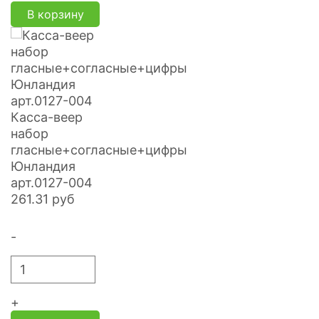
В корзину
Касса-веер
набор
гласные+согласные+цифры
Юнландия
арт.0127-004
261.31
руб
-
+