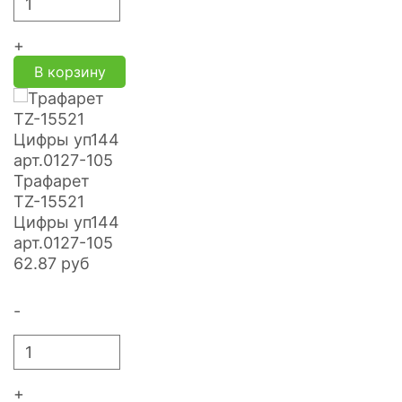
+
В корзину
Трафарет
TZ-15521
Цифры уп144
арт.0127-105
62.87
руб
-
+