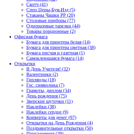
Скотч (41)
Спец.Цены-Бум.Изд (5)
Стаканы Чашки РР (20)
Столовые приборы (77)
Одноразовые тарелки (44)
Товары порционные (2)
Офисная бумага
Бумага для принтера белая (14)
Бумага для принтера цветная (38)
Бумага писчая и газетная (1)
Самоклеющаяся бумага (14)
Открытки
В День Учителя! (32)
Валентинки (2)
Гирлянды (18)
Гос. символика (7)
Грамоты, диплом (34)
День рождения (75)
Зверские шуточки (11)
Наклейки (38)
Наклейки сердце (9)
Конверты для денег (97)
Открытки на День Рождения (4)
Поздравительные открытки (50)
Приглашения (29)