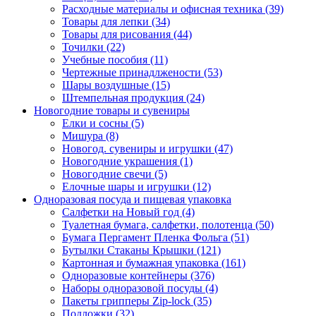
Расходные материалы и офисная техника (39)
Товары для лепки (34)
Товары для рисования (44)
Точилки (22)
Учебные пособия (11)
Чертежные принадлжености (53)
Шары воздушные (15)
Штемпельная продукция (24)
Новогодние товары и сувениры
Елки и сосны (5)
Мишура (8)
Новогод. сувениры и игрушки (47)
Новогодние украшения (1)
Новогодние свечи (5)
Елочные шары и игрушки (12)
Одноразовая посуда и пищевая упаковка
Салфетки на Новый год (4)
Туалетная бумага, салфетки, полотенца (50)
Бумага Пергамент Пленка Фольга (51)
Бутылки Стаканы Крышки (121)
Картонная и бумажная упаковка (161)
Одноразовые контейнеры (376)
Наборы одноразовой посуды (4)
Пакеты грипперы Zip-lock (35)
Подложки (32)