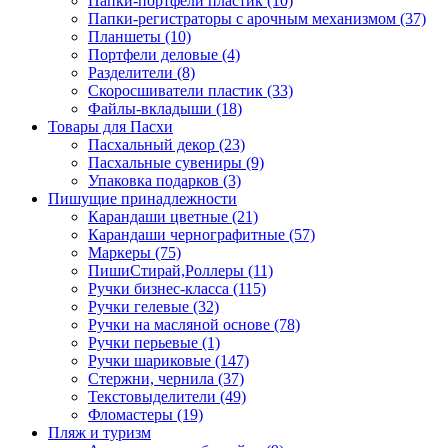
Папки-портфели пластик (10)
Папки-регистраторы с арочным механизмом (37)
Планшеты (10)
Портфели деловые (4)
Разделители (8)
Скоросшиватели пластик (33)
Файлы-вкладыши (18)
Товары для Пасхи
Пасхальный декор (23)
Пасхальные сувениры (9)
Упаковка подарков (3)
Пишущие принадлежности
Карандаши цветные (21)
Карандаши чернографитные (57)
Маркеры (75)
ПишиСтирай,Роллеры (11)
Ручки бизнес-класса (115)
Ручки гелевые (32)
Ручки на масляной основе (78)
Ручки перьевые (1)
Ручки шариковые (147)
Стержни, чернила (37)
Текстовыделители (49)
Фломастеры (19)
Пляж и туризм