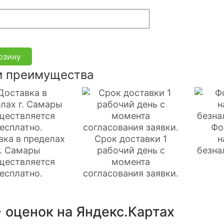
рзину
 преимущества
Фо
вка в пределах
Срок доставки 1
н
г. Самары
рабочий день с
безна
ществляется
момента
есплатно.
согласования заявки.
 оценок на Яндекс.Картах