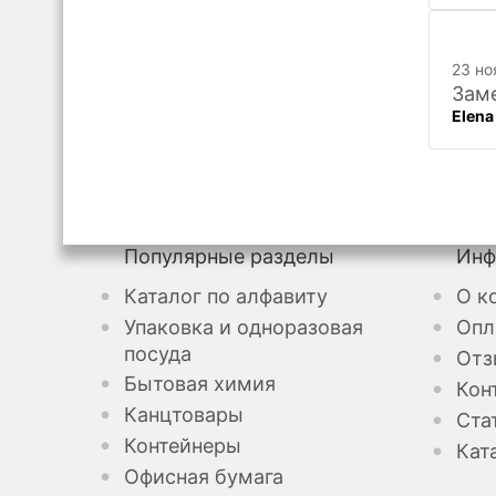
23 но
Заме
Elena
Популярные разделы
Инф
Каталог по алфавиту
О к
Упаковка и одноразовая
Опл
посуда
Отз
Бытовая химия
Кон
Канцтовары
Ста
Контейнеры
Кат
Офисная бумага