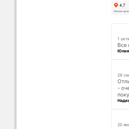
1 окт
Все 
Юлия
29 се
Отли
- оч
поку
Наде
20 ию