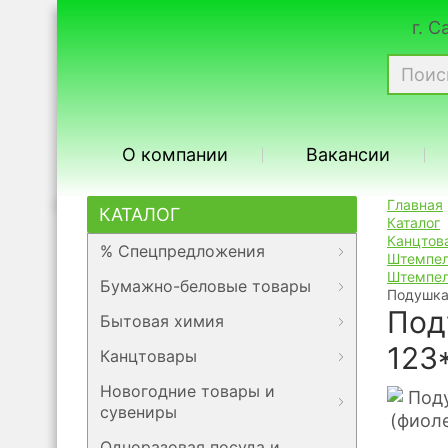
г. 
О компании
Вакансии
Главная
КАТАЛОГ
Каталог
Канцтов
% Спецпредложения
Штемпел
Штемпел
Бумажно-беловые товары
Подушка
Под
Бытовая химия
123
Канцтовары
Новогодние товары и
сувениры
Одноразовая посуда и