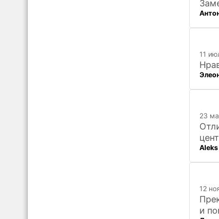
Заме
Анто
11 ию
Нра
Элео
23 ма
Отли
цент
Aleks
12 но
Прек
и по