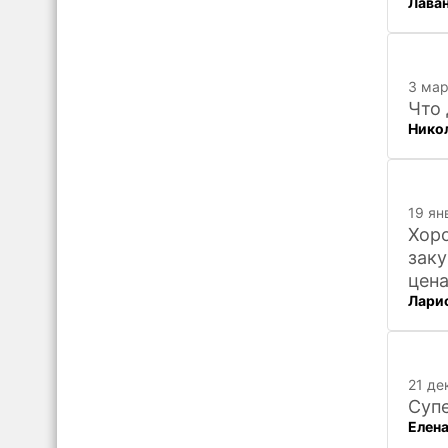
Лава
3 мар
Что 
Нико
19 ян
Хоро
заку
цена
Ларис
хоче
21 де
Супе
Елена