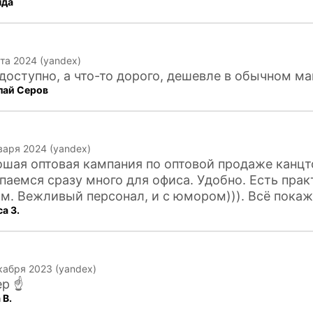
нда
та 2024 (yandex)
доступно, а что-то дорого, дешевле в обычном ма
лай Серов
варя 2024 (yandex)
шая оптовая кампания по оптовой продаже канцт
паемся сразу много для офиса. Удобно. Есть прак
м. Вежливый персонал, и с юмором))). Всё покаж
а З.
тся искать
кабря 2023 (yandex)
р ☝️
 В.