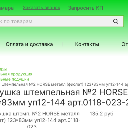
Заказать звонок
Самара
Запросить КП
Оплата и доставка
Контакты
О
ары
ьная продукция
ьные подушки
 штемпельная №2 HORSE металл (фиолет) 123*83мм уп12-144 ар
ушка штемпельная №2 HORSE 
*83мм уп12-144 арт.0118-023-
135.2
руб