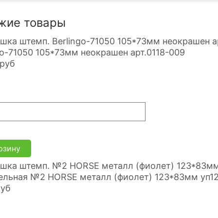
жие товары
go-71050 105*73мм неокрашен арт.0118-009
руб
рзину
льная №2 HORSE металл (фиолет) 123*83мм уп12-
руб