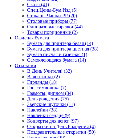
Скотч (41)
Спец.Цены-Бум.Изд (5)
Стаканы Чашки РР (20)
Столовые приборы (77)
Одноразовые тарелки (44)
Товары порционные (2)
Офисная бумага
Бумага для принтера белая (14)
Бумага для принтера цветная (38)
Бумага писчая и газетная (1)
Самоклеющаяся бумага (14)
Открытки
В День Учителя! (32)
Валентинки (2)
Гирлянды (18)
Гос. символика (7)
Грамоты, диплом (34)
День рождения (75)
Зверские шуточки (11)
Наклейки (38)
Наклейки сердце (9)
Конверты для денег (97)
Открытки на День Рождения (4)
Поздравительные открытки (50)
Приглашения (29)