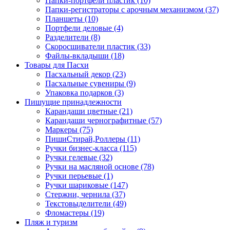
Папки-портфели пластик (10)
Папки-регистраторы с арочным механизмом (37)
Планшеты (10)
Портфели деловые (4)
Разделители (8)
Скоросшиватели пластик (33)
Файлы-вкладыши (18)
Товары для Пасхи
Пасхальный декор (23)
Пасхальные сувениры (9)
Упаковка подарков (3)
Пишущие принадлежности
Карандаши цветные (21)
Карандаши чернографитные (57)
Маркеры (75)
ПишиСтирай,Роллеры (11)
Ручки бизнес-класса (115)
Ручки гелевые (32)
Ручки на масляной основе (78)
Ручки перьевые (1)
Ручки шариковые (147)
Стержни, чернила (37)
Текстовыделители (49)
Фломастеры (19)
Пляж и туризм