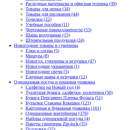
Расходные материалы и офисная техника (39)
Товары для лепки (34)
Товары для рисования (44)
Точилки (22)
Учебные пособия (11)
Чертежные принадлжености (53)
Шары воздушные (15)
Штемпельная продукция (24)
Новогодние товары и сувениры
Елки и сосны (5)
Мишура (8)
Новогод. сувениры и игрушки (47)
Новогодние украшения (1)
Новогодние свечи (5)
Елочные шары и игрушки (12)
Одноразовая посуда и пищевая упаковка
Салфетки на Новый год (4)
Туалетная бумага, салфетки, полотенца (50)
Бумага Пергамент Пленка Фольга (51)
Бутылки Стаканы Крышки (121)
Картонная и бумажная упаковка (161)
Одноразовые контейнеры (376)
Наборы одноразовой посуды (4)
Пакеты грипперы Zip-lock (35)
Подложки (32)