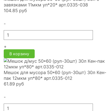
завязками 11мкм уп*20* арт.0335-038
104.85
руб
-
+
В корзину
Мешок для мусора 50*60 (рул-30шт) 30л Кен-
пак 12мкм уп*80* арт.0335-012
61.89
руб
-