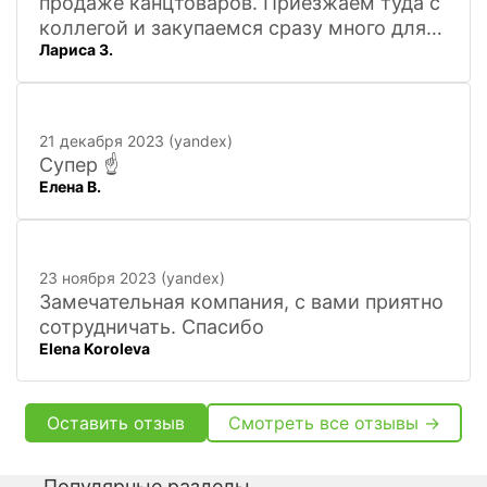
продаже канцтоваров. Приезжаем туда с
коллегой и закупаемся сразу много для
Лариса З.
офиса. Удобно. Есть практически всё, что
нужно, и по хорошим ценам. Вежливый
персонал, и с юмором))). Всё покажут,
расскажут. Других даже не хочется
21 декабря 2023 (yandex)
искать
Супер ☝️
Елена В.
23 ноября 2023 (yandex)
Замечательная компания, с вами приятно
сотрудничать. Спасибо
Elena Koroleva
Оставить отзыв
Смотреть все отзывы →
Популярные разделы