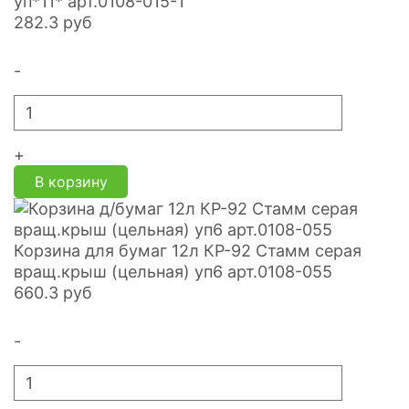
уп*11* арт.0108-015-1
282.3
руб
-
+
В корзину
Корзина для бумаг 12л КР-92 Стамм серая
вращ.крыш (цельная) уп6 арт.0108-055
660.3
руб
-