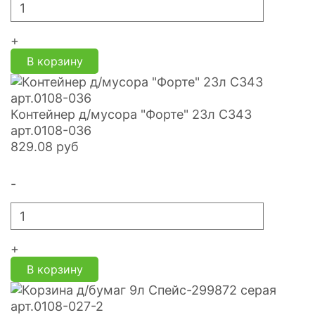
+
В корзину
Контейнер д/мусора "Форте" 23л С343
арт.0108-036
829.08
руб
-
+
В корзину