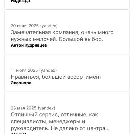
Надежда
покупкой и доставкой сувенирных
фигурок! Буду ждать новинок и покупать
в дальнейшем. Очень довольна покупкой
и доставкой!
20 июля 2025 (yandex)
Замечательная компания, очень много
нужных мелочей. Большой выбор.
Антон Кудрявцев
11 июля 2025 (yandex)
Нравиться, большой ассортимент
Элеонора
23 мая 2025 (yandex)
Отличный сервис, отличные, как
специалисты, менеджеры и
руководитель. Не далеко от центра