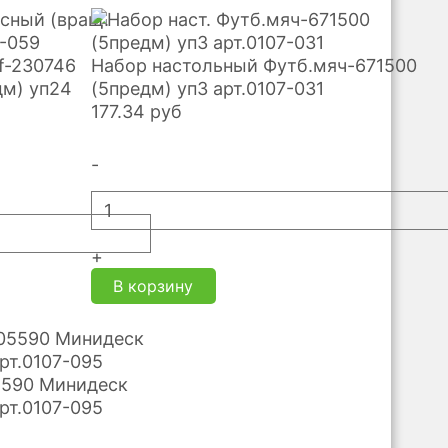
f-230746
Набор настольный Футб.мяч-671500
дм) уп24
(5предм) уп3 арт.0107-031
177.34
руб
-
+
В корзину
5590 Минидеск
рт.0107-095