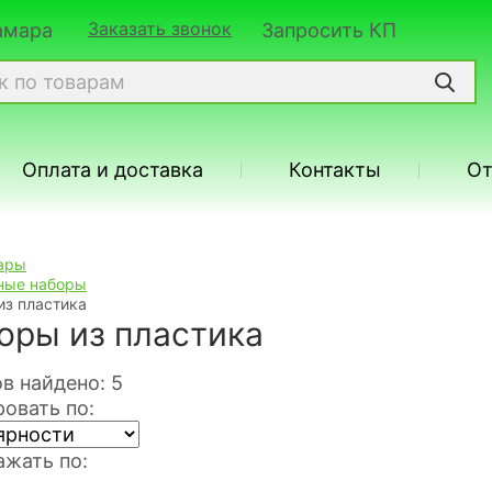
Заказать звонок
Самара
Запросить КП
Оплата и доставка
Контакты
О
ары
ные наборы
из пластика
оры из пластика
в найдено: 5
овать по:
жать по: