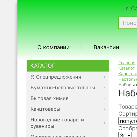
г. 
О компании
Вакансии
Главная
КАТАЛОГ
Каталог
Канцтов
% Спецпредложения
Настоль
Наборы 
Бумажно-беловые товары
Наб
Бытовая химия
Товаро
Канцтовары
Сортир
Новогодние товары и
сувениры
Отобра
Одноразовая посуда и