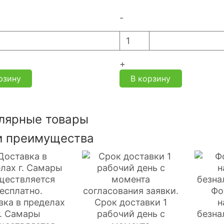
-
+
рзину
В корзину
лярные товары
 преимущества
Фо
вка в пределах
Срок доставки 1
н
г. Самары
рабочий день с
безна