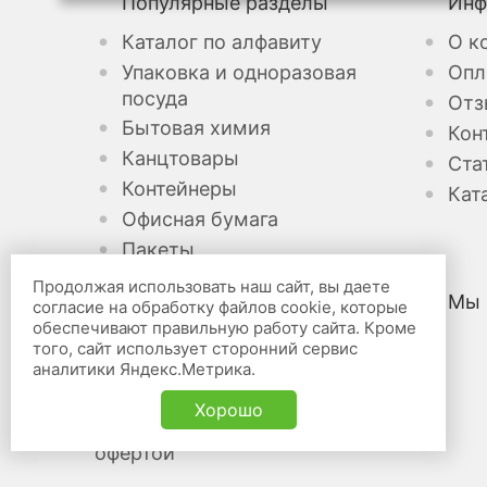
Популярные разделы
Инф
Каталог по алфавиту
О к
Упаковка и одноразовая
Опл
посуда
Отз
Бытовая химия
Кон
Канцтовары
Ста
Контейнеры
Кат
Офисная бумага
Пакеты
Продолжая использовать наш сайт, вы даете
Мы 
согласие на обработку файлов cookie, которые
Канцелярские товары оптом
обеспечивают правильную работу сайта. Кроме
того, сайт использует сторонний сервис
и в розницу «Бридж» © 2026
аналитики Яндекс.Метрика.
Карта сайта
Хорошо
Не является публичной
офертой