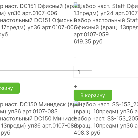
 настольный DC151 Офисный
Набор настольный Staf
 17предм) уп36 арт.0107-006
Офисный (вращ. 13пре
руб
арт.0107-059
619.35
руб
-
+
рзину
В корзину
 настольный DC150 Минидеск
Набор наст. SS-153_20
 13предм) уп36 арт.0107-083
(вращ. 10предм) уп36 а
руб
408.3
руб