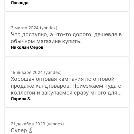
Лаванда
3 марта 2024 (yandex)
Что доступно, а что-то дорого, дешевле в
обычном магазине купить.
Николай Серов
19 января 2024 (yandex)
Хорошая оптовая кампания по оптовой
продаже канцтоваров. Приезжаем туда с
коллегой и закупаемся сразу много для
Лариса З.
офиса. Удобно. Есть практически всё, что
нужно, и по хорошим ценам. Вежливый
персонал, и с юмором))). Всё покажут,
расскажут. Других даже не хочется
21 декабря 2023 (yandex)
искать
Супер ☝️