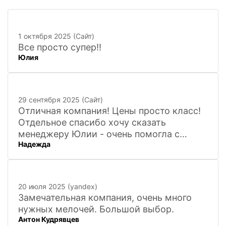
1 октября 2025 (Сайт)
Все просто супер!!
Юлия
29 сентября 2025 (Сайт)
Отличная компания! Цены просто класс!
Отдельное спасибо хочу сказать
менеджеру Юлии - очень помогла с
Надежда
покупкой и доставкой сувенирных
фигурок! Буду ждать новинок и покупать
в дальнейшем. Очень довольна покупкой
и доставкой!
20 июля 2025 (yandex)
Замечательная компания, очень много
нужных мелочей. Большой выбор.
Антон Кудрявцев