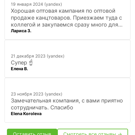
19 января 2024 (yandex)
Хорошая оптовая кампания по оптовой
продаже канцтоваров. Приезжаем туда с
коллегой и закупаемся сразу много для
Лариса З.
офиса. Удобно. Есть практически всё, что
нужно, и по хорошим ценам. Вежливый
персонал, и с юмором))). Всё покажут,
расскажут. Других даже не хочется
21 декабря 2023 (yandex)
искать
Супер ☝️
Елена В.
23 ноября 2023 (yandex)
Замечательная компания, с вами приятно
сотрудничать. Спасибо
Elena Koroleva
Оставить отзыв
Смотреть все отзывы →