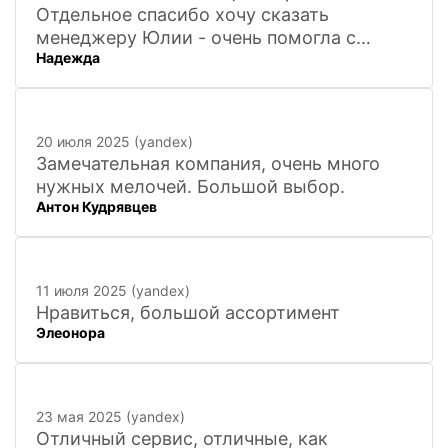
Отдельное спасибо хочу сказать
менеджеру Юлии - очень помогла с
Надежда
покупкой и доставкой сувенирных
фигурок! Буду ждать новинок и покупать
в дальнейшем. Очень довольна покупкой
и доставкой!
20 июля 2025 (yandex)
Замечательная компания, очень много
нужных мелочей. Большой выбор.
Антон Кудрявцев
11 июля 2025 (yandex)
Нравиться, большой ассортимент
Элеонора
23 мая 2025 (yandex)
Отличный сервис, отличные, как