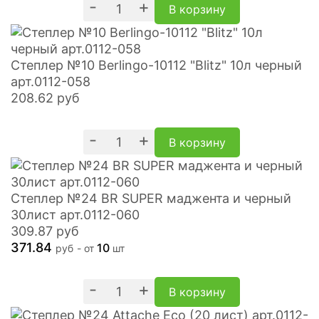
-
+
В корзину
Степлер №10 Berlingo-10112 "Blitz" 10л черный
арт.0112-058
208.62
руб
-
+
В корзину
Степлер №24 BR SUPER маджента и черный
30лист арт.0112-060
309.87
руб
371.84
10
руб
- от
шт
-
+
В корзину