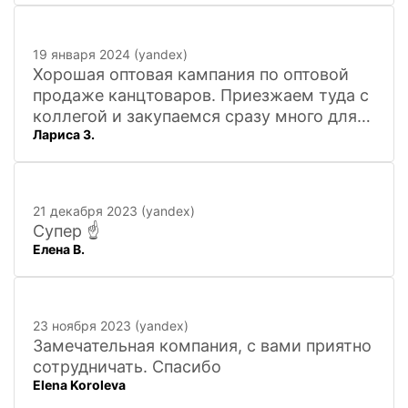
19 января 2024 (yandex)
Хорошая оптовая кампания по оптовой
продаже канцтоваров. Приезжаем туда с
коллегой и закупаемся сразу много для
Лариса З.
офиса. Удобно. Есть практически всё, что
нужно, и по хорошим ценам. Вежливый
персонал, и с юмором))). Всё покажут,
расскажут. Других даже не хочется
21 декабря 2023 (yandex)
искать
Супер ☝️
Елена В.
23 ноября 2023 (yandex)
Замечательная компания, с вами приятно
сотрудничать. Спасибо
Elena Koroleva