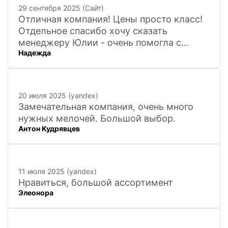
29 сентября 2025 (Сайт)
Отличная компания! Цены просто класс!
Отдельное спасибо хочу сказать
менеджеру Юлии - очень помогла с
Надежда
покупкой и доставкой сувенирных
фигурок! Буду ждать новинок и покупать
в дальнейшем. Очень довольна покупкой
и доставкой!
20 июля 2025 (yandex)
Замечательная компания, очень много
нужных мелочей. Большой выбор.
Антон Кудрявцев
11 июля 2025 (yandex)
Нравиться, большой ассортимент
Элеонора