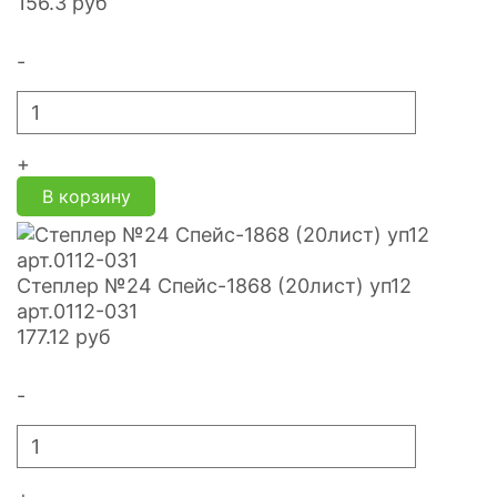
156.3
руб
-
+
В корзину
Степлер №24 Спейс-1868 (20лист) уп12
арт.0112-031
177.12
руб
-