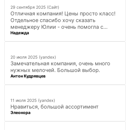
29 сентября 2025 (Сайт)
Отличная компания! Цены просто класс!
Отдельное спасибо хочу сказать
менеджеру Юлии - очень помогла с
Надежда
покупкой и доставкой сувенирных
фигурок! Буду ждать новинок и покупать
в дальнейшем. Очень довольна покупкой
и доставкой!
20 июля 2025 (yandex)
Замечательная компания, очень много
нужных мелочей. Большой выбор.
Антон Кудрявцев
11 июля 2025 (yandex)
Нравиться, большой ассортимент
Элеонора