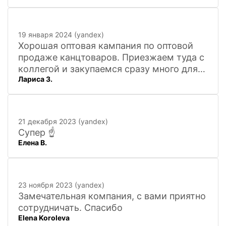
19 января 2024 (yandex)
Хорошая оптовая кампания по оптовой
продаже канцтоваров. Приезжаем туда с
коллегой и закупаемся сразу много для
Лариса З.
офиса. Удобно. Есть практически всё, что
нужно, и по хорошим ценам. Вежливый
персонал, и с юмором))). Всё покажут,
расскажут. Других даже не хочется
21 декабря 2023 (yandex)
искать
Супер ☝️
Елена В.
23 ноября 2023 (yandex)
Замечательная компания, с вами приятно
сотрудничать. Спасибо
Elena Koroleva