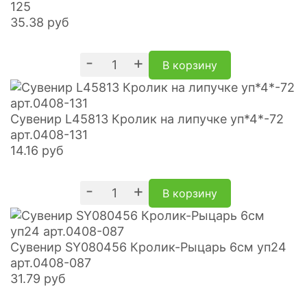
125
35.38
руб
-
+
В корзину
Сувенир L45813 Кролик на липучке уп*4*-72
арт.0408-131
14.16
руб
-
+
В корзину
Сувенир SY080456 Кролик-Рыцарь 6см уп24
арт.0408-087
31.79
руб