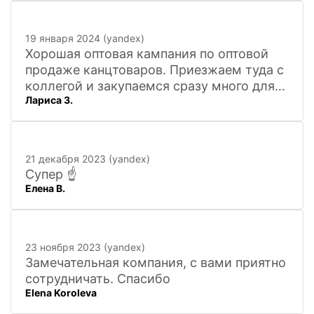
19 января 2024 (yandex)
Хорошая оптовая кампания по оптовой
продаже канцтоваров. Приезжаем туда с
коллегой и закупаемся сразу много для
Лариса З.
офиса. Удобно. Есть практически всё, что
нужно, и по хорошим ценам. Вежливый
персонал, и с юмором))). Всё покажут,
расскажут. Других даже не хочется
21 декабря 2023 (yandex)
искать
Супер ☝️
Елена В.
23 ноября 2023 (yandex)
Замечательная компания, с вами приятно
сотрудничать. Спасибо
Elena Koroleva