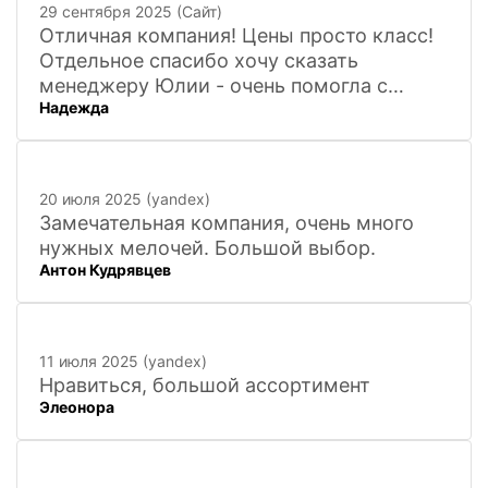
29 сентября 2025 (Сайт)
Отличная компания! Цены просто класс!
Отдельное спасибо хочу сказать
менеджеру Юлии - очень помогла с
Надежда
покупкой и доставкой сувенирных
фигурок! Буду ждать новинок и покупать
в дальнейшем. Очень довольна покупкой
и доставкой!
20 июля 2025 (yandex)
Замечательная компания, очень много
нужных мелочей. Большой выбор.
Антон Кудрявцев
11 июля 2025 (yandex)
Нравиться, большой ассортимент
Элеонора