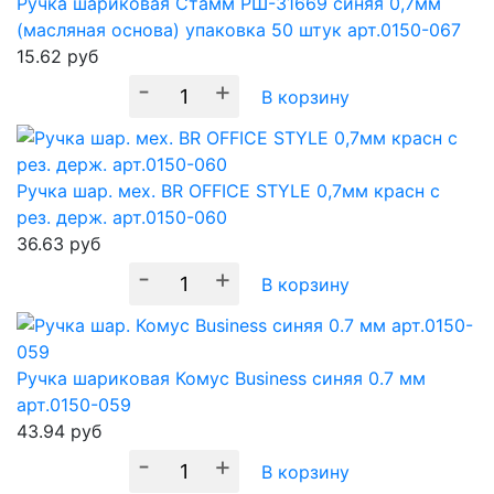
Ручка шариковая Стамм РШ-31669 синяя 0,7мм
(масляная основа) упаковка 50 штук арт.0150-067
15.62
руб
-
+
В корзину
Ручка шар. мех. BR OFFICE STYLE 0,7мм красн с
рез. держ. арт.0150-060
36.63
руб
-
+
В корзину
Ручка шариковая Комус Business синяя 0.7 мм
арт.0150-059
43.94
руб
-
+
В корзину