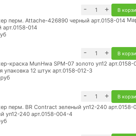
-
+
В корз
Ма
 арт.0158-014
уб
-
+
В корз
я упаковка 12 штук арт.0158-012-3
руб
-
+
В корз
й уп12-240 арт.0158-004-4
руб