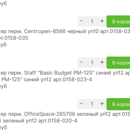
руб
-
+
В корз
рт.0158-035
руб
-
+
В корз
 PM-125" синий уп12 арт.0158-023-4
руб
-
+
В корз
 зеленый уп12 арт.0158-020-4
руб