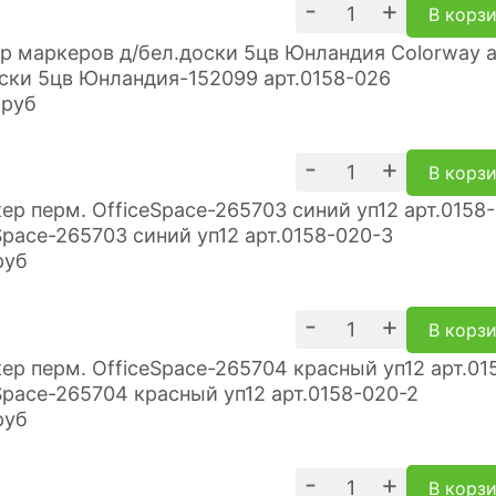
-
+
В корз
ски 5цв Юнландия-152099 арт.0158-026
руб
-
+
В корз
Space-265703 синий уп12 арт.0158-020-3
руб
-
+
В корз
Space-265704 красный уп12 арт.0158-020-2
руб
-
+
В корз