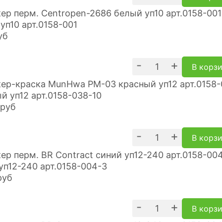
уп10 арт.0158-001
уб
-
+
В корз
й уп12 арт.0158-038-10
руб
-
+
В корз
уп12-240 арт.0158-004-3
руб
-
+
В корз