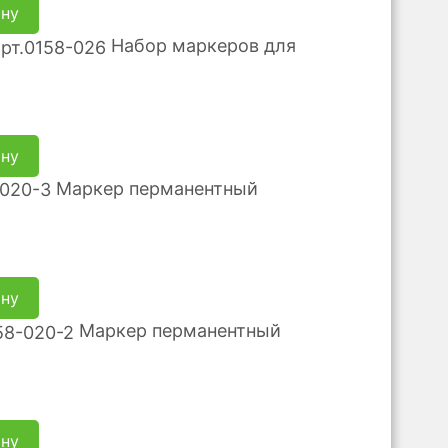
ину
Набор маркеров для
ину
Маркер перманентный
ину
Маркер перманентный
ину