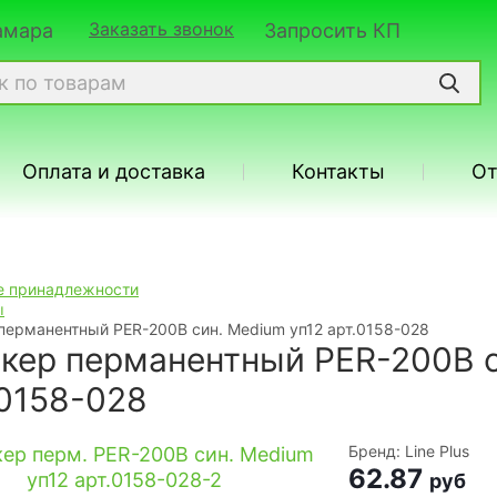
Заказать звонок
Самара
Запросить КП
Оплата и доставка
Контакты
О
 принадлежности
ы
перманентный PER-200B син. Medium уп12 арт.0158-028
кер перманентный PER-200B с
.0158-028
Бренд: Line Plus
62.87
руб