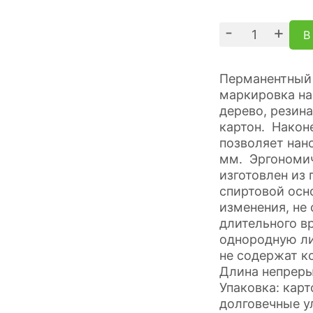
-
+
В
Перманентный 
маркировка на
дерево, резина
картон. Након
позволяет нано
мм. Эргономи
изготовлен из
спиртовой осн
изменения, не 
длительного в
однородную ли
не содержат кс
Длина непреры
Упаковка: карт
долговечные 