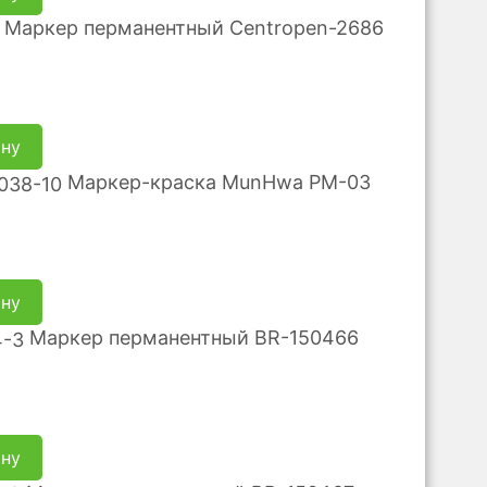
Маркер перманентный Centropen-2686
ину
Маркер-краска MunHwa PM-03
ину
Маркер перманентный BR-150466
ину