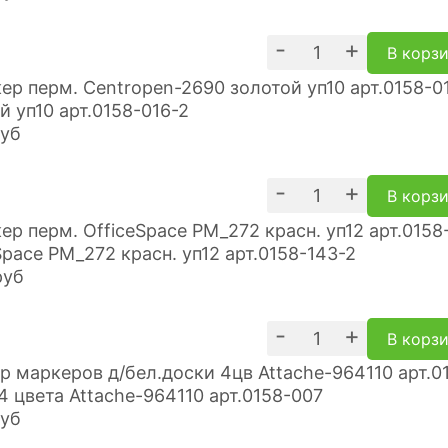
-
+
В корз
й уп10 арт.0158-016-2
уб
-
+
В корз
Space PM_272 красн. уп12 арт.0158-143-2
руб
-
+
В корз
4 цвета Attache-964110 арт.0158-007
уб