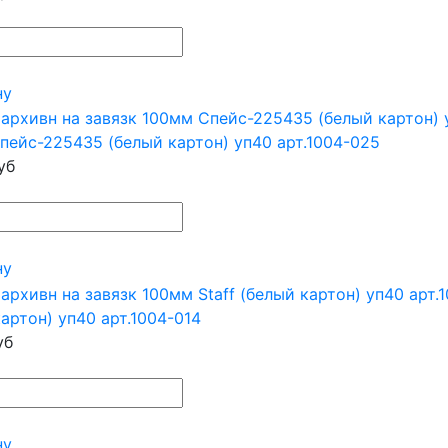
ну
пейс-225435 (белый картон) уп40 арт.1004-025
уб
ну
артон) уп40 арт.1004-014
уб
ну