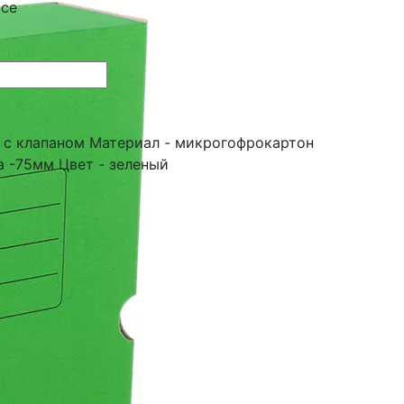
ace
 с клапаном Материал - микрогофрокартон
 -75мм Цвет - зеленый