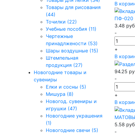
Товары для лепки (34)
В корзи
Товары для рисования
(44)
ПФ-020 
Точилки (22)
3.48
руб
Учебные пособия (11)
-
Чертежные
принадлжености (53)
+
Шары воздушные (15)
В корзи
Штемпельная
продукция (27)
94.25
ру
Новогодние товары и
-
сувениры
Елки и сосны (5)
Мишура (8)
+
Новогод. сувениры и
В корзи
игрушки (47)
Новогодние украшения
МАТОВЫЕ
(1)
5.58
руб
Новогодние свечи (5)
-