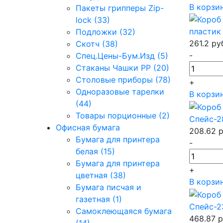
В корзи
Пакеты грипперы Zip-
lock (33)
пластик 
Подложки (32)
261.2
ру
Скотч (38)
-
Спец.Цены-Бум.Изд (5)
Стаканы Чашки РР (20)
Столовые приборы (78)
+
Одноразовые тарелки
В корзи
(44)
Товары порционные (2)
Спейс-2
Офисная бумага
208.62
р
Бумага для принтера
-
белая (15)
Бумага для принтера
+
цветная (38)
В корзи
Бумага писчая и
газетная (1)
Спейс-2
Самоклеющаяся бумага
468.87
р