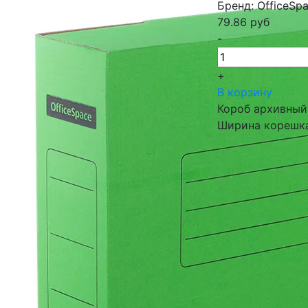
Бренд: OfficeSp
79.86
руб
-
+
В корзину
Короб архивный
Ширина корешка