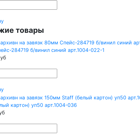
ну
жие товары
ейс-284719 б/винил синий арт.1004-022-1
уб
ну
елый картон) уп50 арт.1004-036
уб