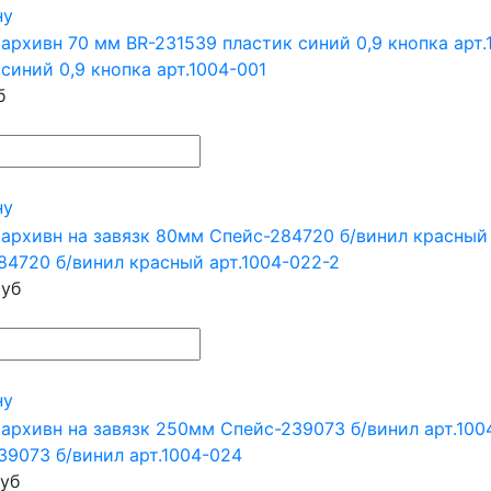
ну
синий 0,9 кнопка арт.1004-001
б
ну
84720 б/винил красный арт.1004-022-2
уб
ну
39073 б/винил арт.1004-024
уб