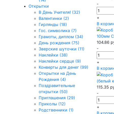
(14)
-
Открытки
В День Учителя! (32)
+
Валентинки (2)
В корзи
Гирлянды (18)
Гос. символика (7)
100мм С
Грамоты, диплом (34)
104.86
р
День рождения (75)
-
Зверские шуточки (11)
Наклейки (38)
Наклейки сердце (9)
+
Конверты для денег (99)
В корзи
Открытки на День
Рождения (4)
(белый к
Поздравительные
115.35
р
открытки (50)
-
Приглашения (29)
Приколы (12)
+
Родственники (1)
В корзи