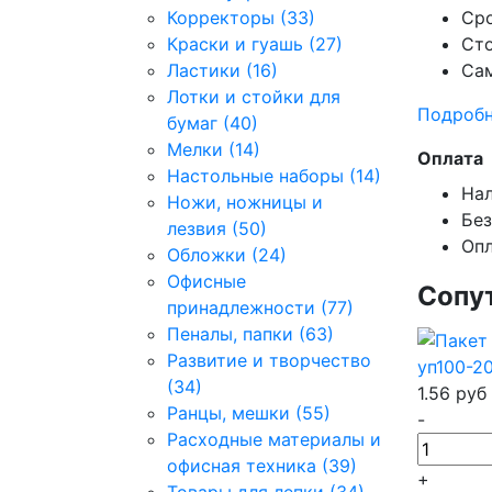
Корректоры (33)
Сро
Краски и гуашь (27)
Сто
Ластики (16)
Сам
Лотки и стойки для
Подробн
бумаг (40)
Мелки (14)
Оплата
Настольные наборы (14)
Нал
Ножи, ножницы и
Без
лезвия (50)
Опл
Обложки (24)
Офисные
Сопу
принадлежности (77)
Пеналы, папки (63)
Развитие и творчество
уп100-2
(34)
1.56
руб
Ранцы, мешки (55)
-
Расходные материалы и
офисная техника (39)
+