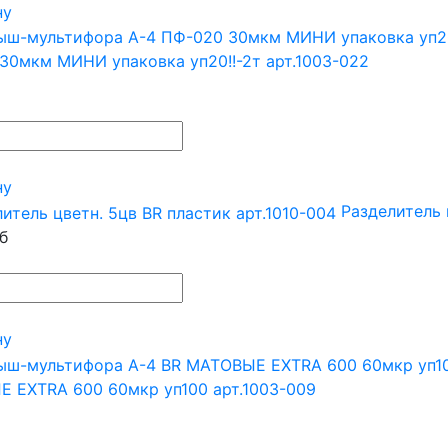
ну
30мкм МИНИ упаковка уп20!!-2т арт.1003-022
ну
Разделитель 
б
ну
 EXTRA 600 60мкр уп100 арт.1003-009