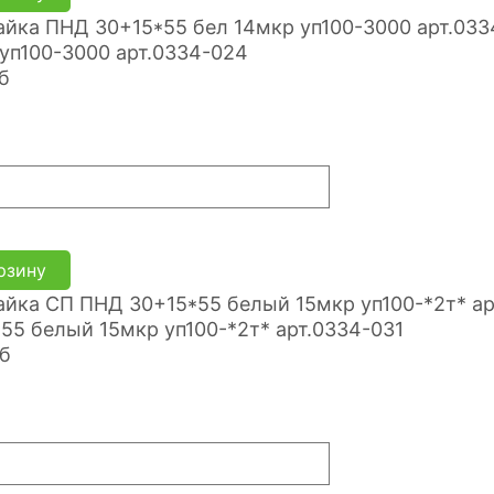
уп100-3000 арт.0334-024
б
рзину
55 белый 15мкр уп100-*2т* арт.0334-031
б