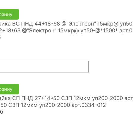
рзину
2+18*63 @"Электрон" 15мкр@ уп50-@*1500* арт.
б
рзину
50 СЗП 12мкм уп200-2000 арт.0334-012
уб