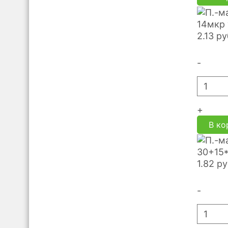
14мкр 
2.13
ру
-
+
В ко
30+15*
1.82
ру
-