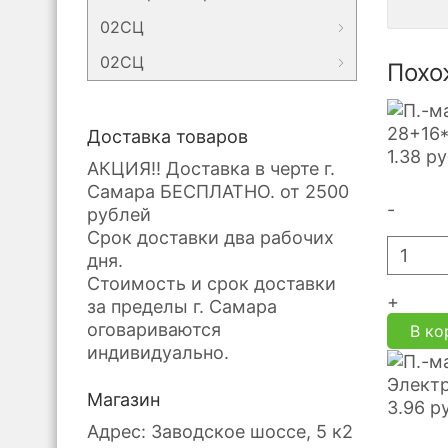
02СЦ
02СЦ
Похо
28+16*
Доставка товаров
1.38
ру
АКЦИЯ!! Доставка в черте г.
Самара БЕСПЛАТНО. от 2500
-
рублей
Срок доставки два рабочих
дня.
Стоимость и срок доставки
+
за пределы г. Самара
оговариваются
В ко
индивидуально.
Электр
Магазин
3.96
р
Адрес: Заводское шоссе, 5 к2