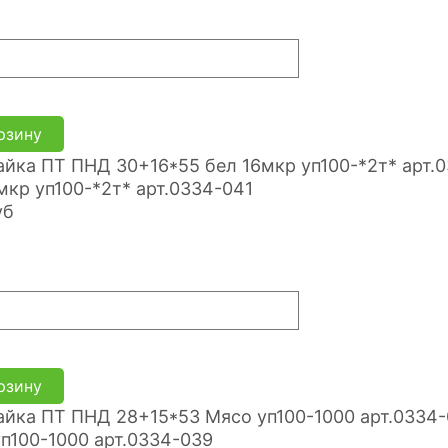
рзину
мкр уп100-*2т* арт.0334-041
уб
рзину
п100-1000 арт.0334-039