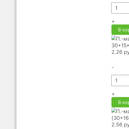
+
В ко
30+15*
2.26
р
-
+
В ко
(30+16
2.56
р