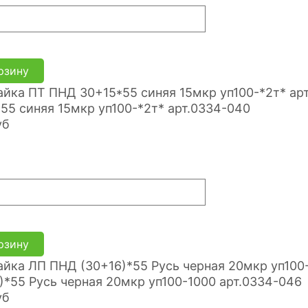
рзину
55 синяя 15мкр уп100-*2т* арт.0334-040
уб
рзину
)*55 Русь черная 20мкр уп100-1000 арт.0334-046
уб