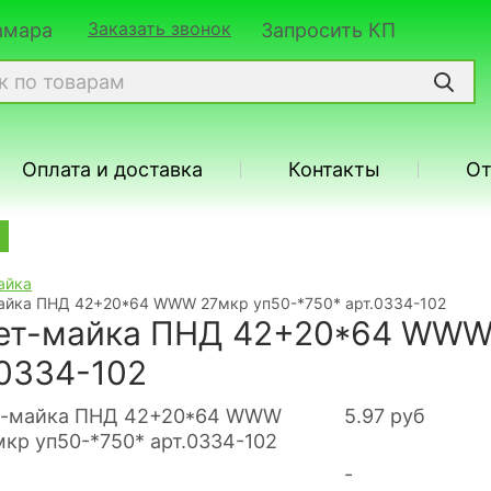
Заказать звонок
Самара
Запросить КП
Оплата и доставка
Контакты
О
айка
айка ПНД 42+20*64 WWW 27мкр уп50-*750* арт.0334-102
ет-майка ПНД 42+20*64 WWW 
.0334-102
5.97
руб
-