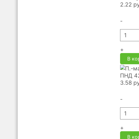
2.22
р
-
+
В ко
ПНД 42
3.58
р
-
+
В ко