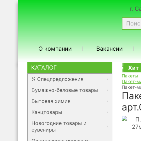
г. 
О компании
Вакансии
Главная
КАТАЛОГ
Хит
Хит
Каталог
Пакеты
% Спецпредложения
Пакет-м
Пакет-м
Бумажно-беловые товары
Пак
Бытовая химия
арт
Канцтовары
Новогодние товары и
сувениры
Одноразовая посуда и