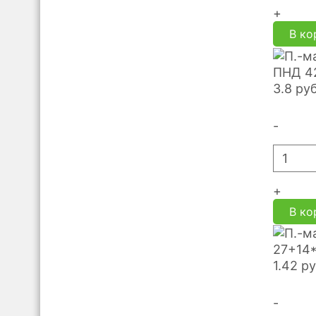
+
В ко
ПНД 4
3.8
ру
-
+
В ко
27+14*
1.42
р
-