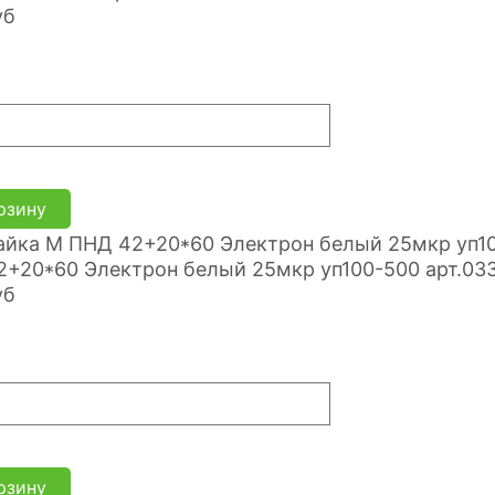
уб
рзину
+20*60 Электрон белый 25мкр уп100-500 арт.03
уб
рзину