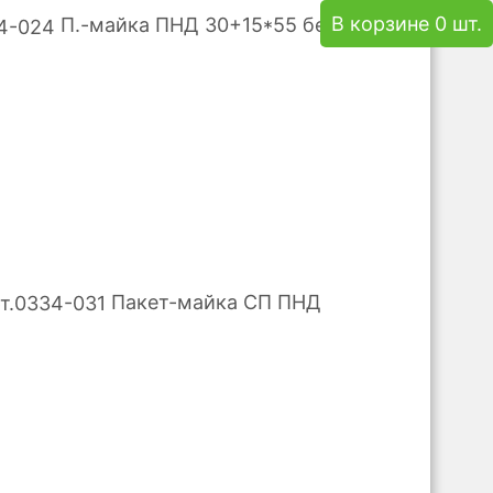
В корзине 0 шт.
П.-майка ПНД 30+15*55 бел
Пакет-майка СП ПНД