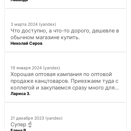
3 марта 2024 (yandex)
Что доступно, а что-то дорого, дешевле в
обычном магазине купить.
Николай Серов
19 января 2024 (yandex)
Хорошая оптовая кампания по оптовой
продаже канцтоваров. Приезжаем туда с
коллегой и закупаемся сразу много для
Лариса З.
офиса. Удобно. Есть практически всё, что
нужно, и по хорошим ценам. Вежливый
персонал, и с юмором))). Всё покажут,
расскажут. Других даже не хочется
21 декабря 2023 (yandex)
искать
Супер ☝️
Елена В.