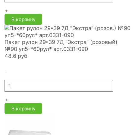
+
В корзину
Пакет рулон 29*39 7Д "Экстра" (розовый)
№90 уп5-*60рул* арт.0331-090
48.6
руб
-
+
В корзину