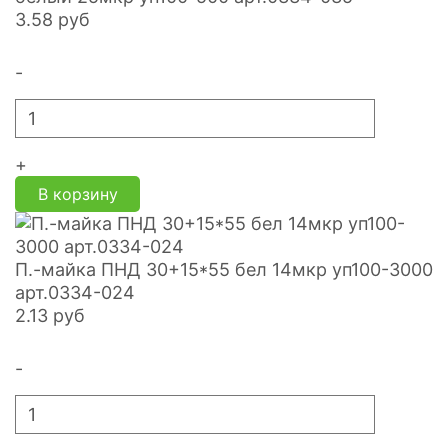
3.58
руб
-
+
В корзину
П.-майка ПНД 30+15*55 бел 14мкр уп100-3000
арт.0334-024
2.13
руб
-