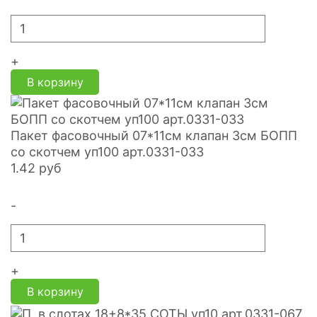
+
В корзину
Пакет фасовочный 07*11см клапан 3см БОПП
со скотчем уп100 арт.0331-033
1.42
руб
-
+
В корзину