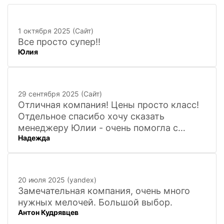
1 октября 2025 (Сайт)
Все просто супер!!
Юлия
29 сентября 2025 (Сайт)
Отличная компания! Цены просто класс!
Отдельное спасибо хочу сказать
менеджеру Юлии - очень помогла с
Надежда
покупкой и доставкой сувенирных
фигурок! Буду ждать новинок и покупать
в дальнейшем. Очень довольна покупкой
и доставкой!
20 июля 2025 (yandex)
Замечательная компания, очень много
нужных мелочей. Большой выбор.
Антон Кудрявцев