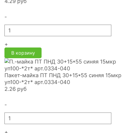
4.29
руб
-
+
В корзину
Пакет-майка ПТ ПНД 30+15*55 синяя 15мкр
уп100-*2т* арт.0334-040
2.26
руб
-
+