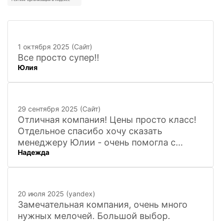
1 октября 2025 (Сайт)
Все просто супер!!
Юлия
29 сентября 2025 (Сайт)
Отличная компания! Цены просто класс!
Отдельное спасибо хочу сказать
менеджеру Юлии - очень помогла с
Надежда
покупкой и доставкой сувенирных
фигурок! Буду ждать новинок и покупать
в дальнейшем. Очень довольна покупкой
и доставкой!
20 июля 2025 (yandex)
Замечательная компания, очень много
нужных мелочей. Большой выбор.