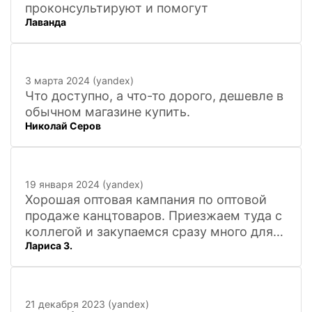
проконсультируют и помогут
Лаванда
3 марта 2024 (yandex)
Что доступно, а что-то дорого, дешевле в
обычном магазине купить.
Николай Серов
19 января 2024 (yandex)
Хорошая оптовая кампания по оптовой
продаже канцтоваров. Приезжаем туда с
коллегой и закупаемся сразу много для
Лариса З.
офиса. Удобно. Есть практически всё, что
нужно, и по хорошим ценам. Вежливый
персонал, и с юмором))). Всё покажут,
расскажут. Других даже не хочется
21 декабря 2023 (yandex)
искать