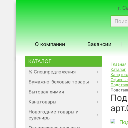
г. 
О компании
Вакансии
КАТАЛОГ
Главная
Каталог
% Спецпредложения
Канцтов
Офисные
Бумажно-беловые товары
Подстав
Подставк
Бытовая химия
Под
Канцтовары
арт
Новогодние товары и
сувениры
Одноразовая посуда и