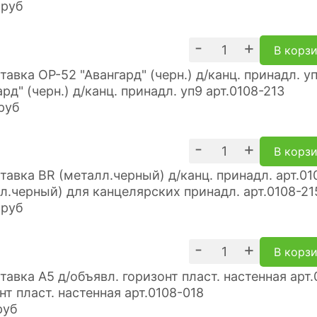
руб
-
+
В корз
ард" (черн.) д/канц. принадл. уп9 арт.0108-213
руб
-
+
В корз
л.черный) для канцелярских принадл. арт.0108-21
руб
-
+
В корз
нт пласт. настенная арт.0108-018
руб