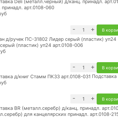
. принадл. арт.0108-060
руб
-
+
В корз
серый (пластик) уп24 арт.0108-006
руб
-
+
В корз
Подставка 
руб
-
+
В корз
л.серебр) для канцелярских принадл. арт.0108-21