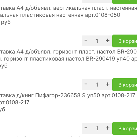
альная пластиковая настенная арт.0108-050
руб
-
+
В корз
. горизонт пластиковая настол BR-290419 уп40 ар
руб
-
+
В корз
рт.0108-217
уб
-
+
В корз