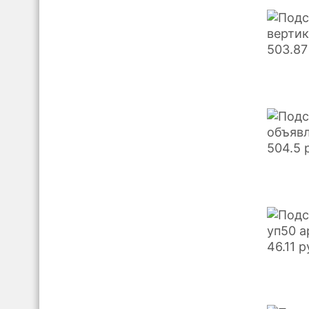
вертик
503.87
объявл
504.5
уп50 а
46.11
р