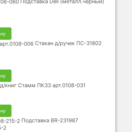
Подставка Deli (металл.черный)
ину
Стакан д/ручек ПС-31802
ину
д/книг Стамм ПК33 арт.0108-031
ину
Подставка BR-231987
5-2