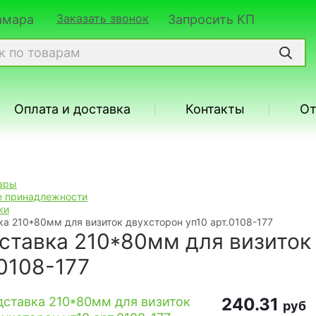
Заказать звонок
Самара
Запросить КП
Оплата и доставка
Контакты
О
ары
 принадлежности
ки
а 210*80мм для визиток двухсторон уп10 арт.0108-177
ставка 210*80мм для визиток 
.0108-177
240.31
руб