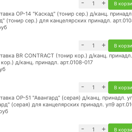
-
+
В корз
д" (тонир сер.) для канцелярских принадл. арт.01
руб
-
+
В корз
 кор.) д/канц. принадл. арт.0108-017
уб
-
+
В корз
ард" (серая) для канцелярских принадл. уп9 арт.0
руб
-
+
В корз