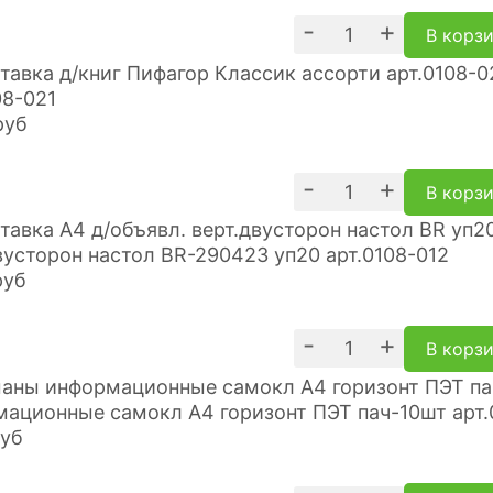
-
+
В корз
08-021
руб
-
+
В корз
вусторон настол BR-290423 уп20 арт.0108-012
руб
-
+
В корз
ационные самокл А4 горизонт ПЭТ пач-10шт арт.
уб