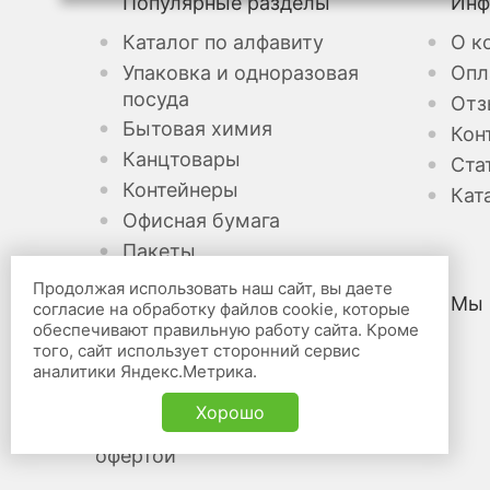
Популярные разделы
Инф
Каталог по алфавиту
О к
Упаковка и одноразовая
Опл
посуда
Отз
Бытовая химия
Кон
Канцтовары
Ста
Контейнеры
Кат
Офисная бумага
Пакеты
Продолжая использовать наш сайт, вы даете
Мы 
согласие на обработку файлов cookie, которые
Канцелярские товары оптом
обеспечивают правильную работу сайта. Кроме
того, сайт использует сторонний сервис
и в розницу «Бридж» © 2026
аналитики Яндекс.Метрика.
Карта сайта
Хорошо
Не является публичной
офертой