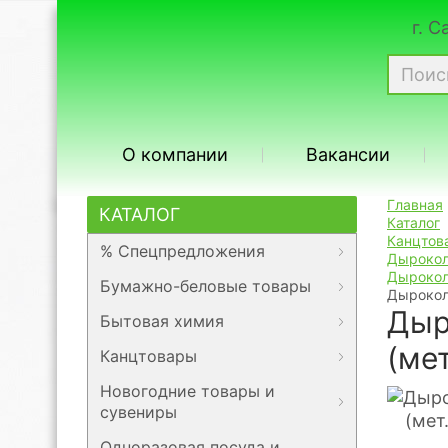
г. 
О компании
Вакансии
Главная
КАТАЛОГ
Каталог
Канцтов
% Спецпредложения
Дырокол
Дыроко
Бумажно-беловые товары
Дырокол 
Дыр
Бытовая химия
(ме
Канцтовары
Новогодние товары и
сувениры
Одноразовая посуда и