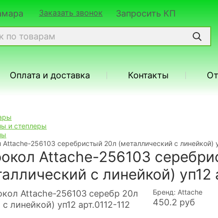
Заказать звонок
Самара
Запросить КП
Оплата и доставка
Контакты
О
ары
ы и степлеры
лы
Attache-256103 серебристый 20л (металлический с линейкой) у
окол Attache-256103 серебри
таллический с линейкой) уп12 
Бренд: Attache
450.2
руб