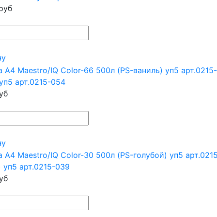
руб
ну
уп5 арт.0215-054
уб
ну
 уп5 арт.0215-039
уб