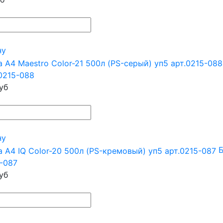
ну
0215-088
уб
ну
Б
5-087
уб