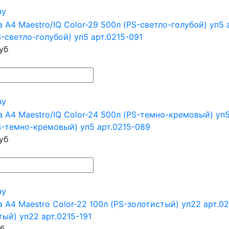
ну
-светло-голубой) уп5 арт.0215-091
уб
ну
S-темно-кремовый) уп5 арт.0215-089
уб
ну
ый) уп22 арт.0215-191
б