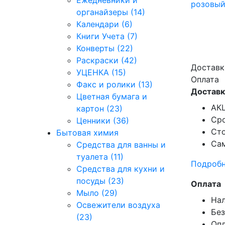
Ежедневники и
органайзеры (14)
Календари (6)
Книги Учета (7)
Конверты (22)
Раскраски (42)
Доставк
УЦЕНКА (15)
Оплата
Факс и ролики (13)
Доставк
Цветная бумага и
АКЦ
картон (23)
Сро
Ценники (36)
Сто
Бытовая химия
Сам
Средства для ванны и
туалета (11)
Подробн
Средства для кухни и
посуды (23)
Оплата
Мыло (29)
Нал
Освежители воздуха
Без
(23)
Опл