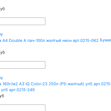
уб
ну
Бумаг
уб
ну
 уп5 арт.0215-249
уб