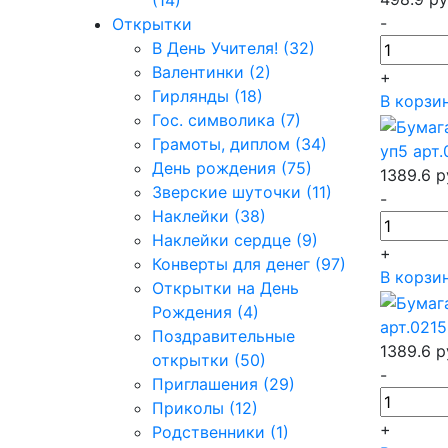
(14)
-
Открытки
В День Учителя! (32)
Валентинки (2)
+
Гирлянды (18)
В корзи
Гос. символика (7)
Грамоты, диплом (34)
уп5 арт.
День рождения (75)
1389.6
р
Зверские шуточки (11)
-
Наклейки (38)
Наклейки сердце (9)
+
Конверты для денег (97)
В корзи
Открытки на День
Рождения (4)
арт.021
Поздравительные
1389.6
р
открытки (50)
-
Приглашения (29)
Приколы (12)
+
Родственники (1)