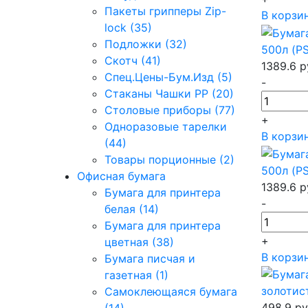
Пакеты грипперы Zip-
В корзи
lock (35)
Подложки (32)
500л (PS
Скотч (41)
1389.6
р
Спец.Цены-Бум.Изд (5)
-
Стаканы Чашки РР (20)
Столовые приборы (77)
+
Одноразовые тарелки
В корзи
(44)
Товары порционные (2)
500л (P
Офисная бумага
1389.6
р
Бумага для принтера
-
белая (14)
Бумага для принтера
+
цветная (38)
В корзи
Бумага писчая и
газетная (1)
золотист
Самоклеющаяся бумага
498.9
ру