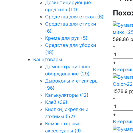
Дезинфицирующие
средства (10)
Похо
Средства для стекол (6)
Средства для стирки
(6)
микс (2
Крема для рук (5)
598.86
р
Средства для уборки
-
(18)
Канцтовары
+
Демонстрационное
В корзи
оборудование (29)
Дыроколы и степлеры
Color-22
(96)
1578.9
р
Калькуляторы (12)
-
Клей (39)
Кнопки, скрепки и
+
зажимы (52)
В корзи
Компьютерные
аксессуары (9)