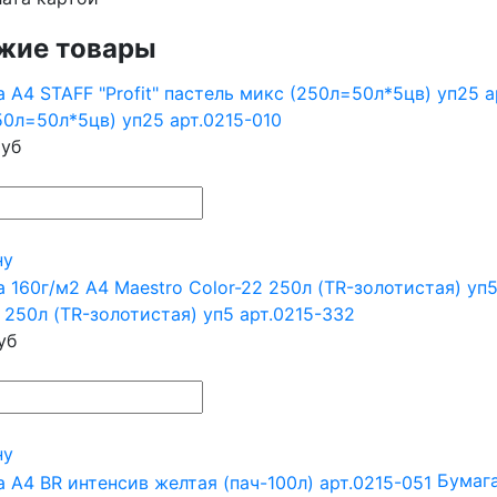
жие товары
50л=50л*5цв) уп25 арт.0215-010
уб
ну
 250л (TR-золотистая) уп5 арт.0215-332
уб
ну
Бумага