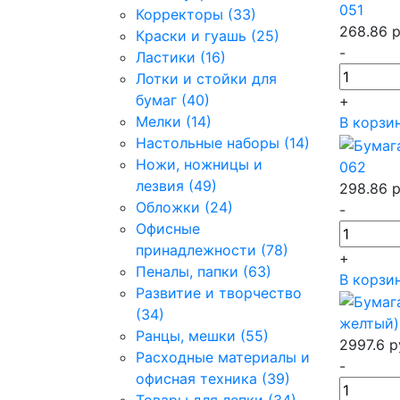
051
Корректоры (33)
268.86
р
Краски и гуашь (25)
-
Ластики (16)
Лотки и стойки для
бумаг (40)
+
Мелки (14)
В корзи
Настольные наборы (14)
Ножи, ножницы и
062
лезвия (49)
298.86
р
Обложки (24)
-
Офисные
принадлежности (78)
+
Пеналы, папки (63)
В корзи
Развитие и творчество
(34)
желтый)
Ранцы, мешки (55)
2997.6
р
Расходные материалы и
-
офисная техника (39)