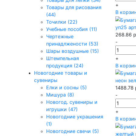
Товары для лепки (34)
+
Товары для рисования
В корзи
(44)
Точилки (22)
уп25 ар
Учебные пособия (11)
268.86
р
Чертежные
-
принадлжености (53)
Шары воздушные (15)
+
Штемпельная
В корзи
продукция (24)
Новогодние товары и
сувениры
неон зел
Елки и сосны (5)
1488.78
Мишура (8)
-
Новогод. сувениры и
игрушки (47)
+
Новогодние украшения
В корзи
(1)
Новогодние свечи (5)
желтый 