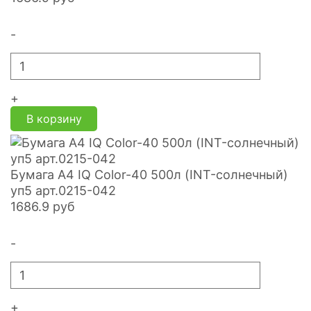
-
+
В корзину
Бумага А4 IQ Color-40 500л (INT-солнечный)
уп5 арт.0215-042
1686.9
руб
-
+