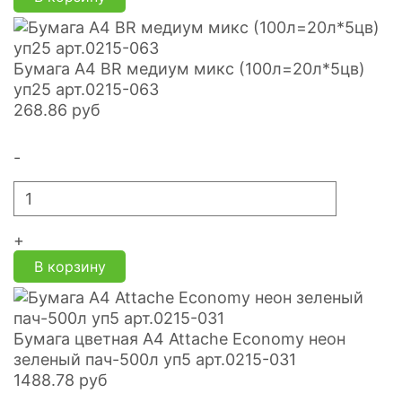
Бумага А4 BR медиум микс (100л=20л*5цв)
уп25 арт.0215-063
268.86
руб
-
+
В корзину
Бумага цветная А4 Attache Economy неон
зеленый пач-500л уп5 арт.0215-031
1488.78
руб