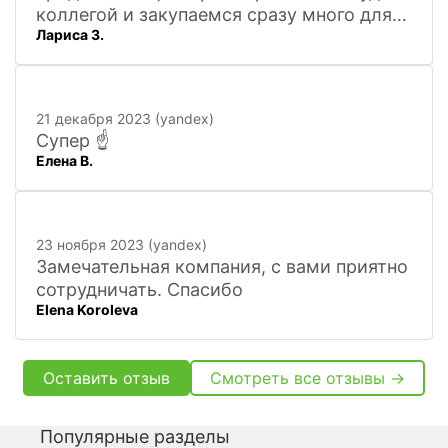
коллегой и закупаемся сразу много для
Лариса З.
офиса. Удобно. Есть практически всё, что
нужно, и по хорошим ценам. Вежливый
персонал, и с юмором))). Всё покажут,
расскажут. Других даже не хочется
21 декабря 2023 (yandex)
искать
Супер ☝️
Елена В.
23 ноября 2023 (yandex)
Замечательная компания, с вами приятно
сотрудничать. Спасибо
Elena Koroleva
Оставить отзыв
Смотреть все отзывы →
Популярные разделы