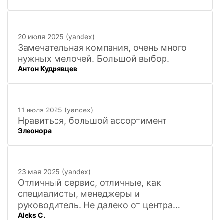
фигурок! Буду ждать новинок и покупать
в дальнейшем. Очень довольна покупкой
и доставкой!
20 июля 2025 (yandex)
Замечательная компания, очень много
нужных мелочей. Большой выбор.
Антон Кудрявцев
11 июля 2025 (yandex)
Нравиться, большой ассортимент
Элеонора
23 мая 2025 (yandex)
Отличный сервис, отличные, как
специалисты, менеджеры и
руководитель. Не далеко от центра
Aleks C.
города, 20 минут