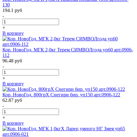
130
194.1
руб
-
+
В корзину
Кор. НовоГод. МГК 2,0кг Терем СИМВОЛгода уп60 арт.0906-
112
96.48
руб
-
+
В корзину
Кор. НовоГод. 800грХ Снегири бир. уп150 арт.0906-122
62.87
руб
-
+
В корзину