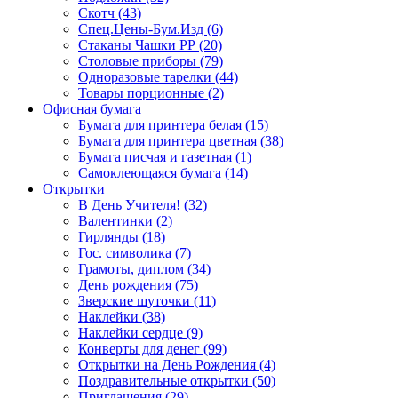
Скотч (43)
Спец.Цены-Бум.Изд (6)
Стаканы Чашки РР (20)
Столовые приборы (79)
Одноразовые тарелки (44)
Товары порционные (2)
Офисная бумага
Бумага для принтера белая (15)
Бумага для принтера цветная (38)
Бумага писчая и газетная (1)
Самоклеющаяся бумага (14)
Открытки
В День Учителя! (32)
Валентинки (2)
Гирлянды (18)
Гос. символика (7)
Грамоты, диплом (34)
День рождения (75)
Зверские шуточки (11)
Наклейки (38)
Наклейки сердце (9)
Конверты для денег (99)
Открытки на День Рождения (4)
Поздравительные открытки (50)
Приглашения (29)